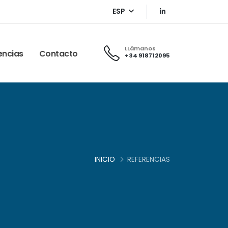
ESP
LLámanos
encias
Contacto
+34 918712095
INICIO
REFERENCIAS