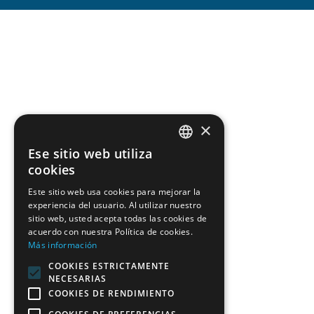
×
Nave
Ese sitio web utiliza
SPANISH
cookies
Inicio
ENGLISH
Este sitio web usa cookies para mejorar la
Nosotr
experiencia del usuario. Al utilizar nuestro
sitio web, usted acepta todas las cookies de
Soluci
acuerdo con nuestra Política de cookies.
Más información
COOKIES ESTRICTAMENTE
Seguridad y Emergencias
NECESARIAS
COOKIES DE RENDIMIENTO
Summa 112 Madrid